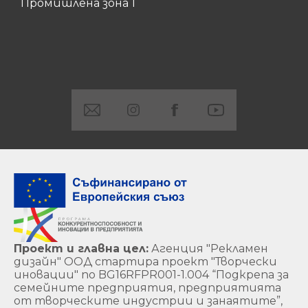
Промишлена зона 1
Проект и главна цел:
Агенция "Рекламен
дизайн" ООД стартира проект "Творчески
иновации" по BG16RFPR001-1.004 “Подкрепа за
семейните предприятия, предприятията
от творческите индустрии и занаятите”,