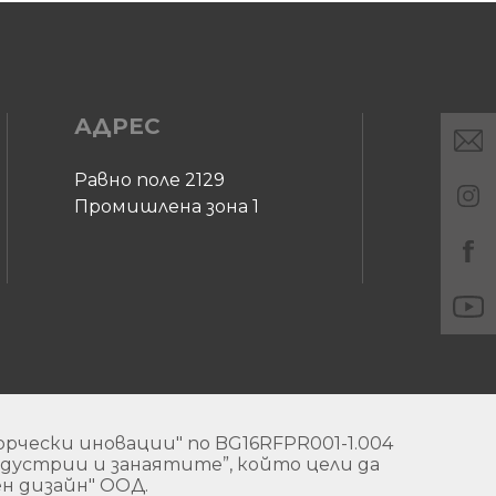
АДРЕС
Равно поле 2129
Промишлена зона 1
рчески иновации" по BG16RFPR001-1.004
устрии и занаятите”, който цели да
н дизайн" ООД.