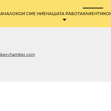
НАЧАЛО
КОИ СМЕ НИЕ
НАШАТА РАБОТА
КЛИЕНТИ
КО
mberchamber.com
КДМП