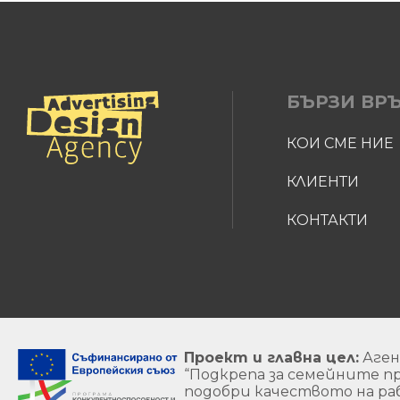
БЪРЗИ ВР
КОИ СМЕ НИЕ
КЛИЕНТИ
КОНТАКТИ
Проект и главна цел:
Аген
“Подкрепа за семейните 
подобри качеството на раб